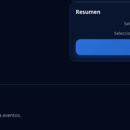
Resumen
Se
Selecci
a eventos.