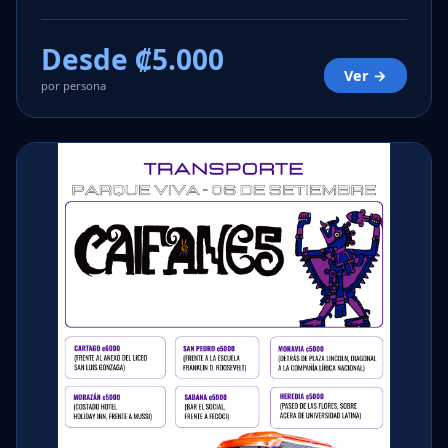
Desde ₡5.000
Ver →
por persona